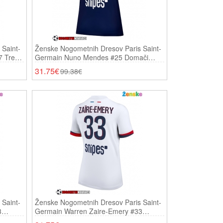
Saint-
Ženske Nogometnih Dresov Paris Saint-
 Tretji
Germain Nuno Mendes #25 Domači
2025-26 Kratki Rokavi
31.75€
99.38€
Saint-
Ženske Nogometnih Dresov Paris Saint-
3
Germain Warren Zaire-Emery #33
Gostujoči 2025-26 Kratki Rokavi