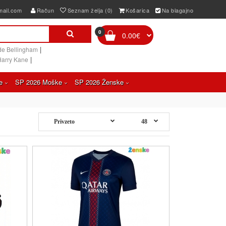
mail.com
Račun
Seznam želja (0)
Košarica
Na blagajno
0
0.00€
|
de Bellingham
|
Harry Kane
e
SP 2026 Moške
SP 2026 Ženske