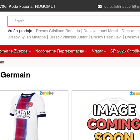
70€
, Koda kupona:
NOGOMET
footballshirtssport@g
Vroča prodaja :
|
|
Dresov Cristiano Ronaldo
Dresov Lionel Messi
Dresov Ju
|
|
|
Dresov Kylian Mbappe
Dresov Vinicius Junior
Dresov Paez Gavi
Dresov 
ometne Zvezde
Nogometne Reprezentacije
Vratar
SP 2026 Otrošk
ain
t-Germain