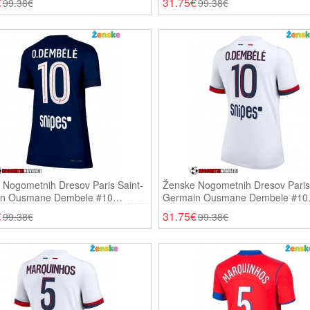
€
31.75€
99.38€
99.38€
 Nogometnih Dresov Paris Saint-
Ženske Nogometnih Dresov Paris 
n Ousmane Dembele #10
Germain Ousmane Dembele #10
 2025-26 Kratki Rokavi
Gostujoči 2025-26 Kratki Rokavi
€
31.75€
99.38€
99.38€