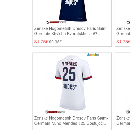
Ženske Nogometnih Dresov Paris Saint-
Ženske
Germain Khvicha Kvaratskhelia #7
Germai
Domači 2025-26 Kratki Rokavi
Gostujo
31.75€
31.75
99.38€
Ženske Nogometnih Dresov Paris Saint-
Ženske
Germain Nuno Mendes #25 Gostujoči
Germai
2025-26 Kratki Rokavi
26 Krat