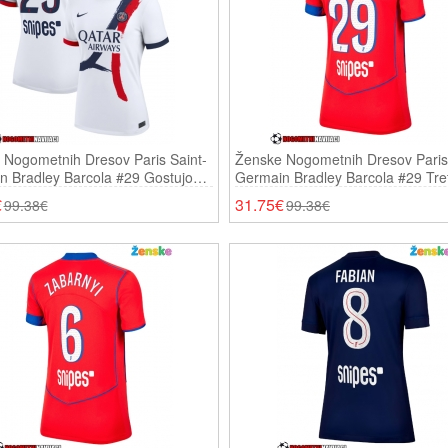
 Nogometnih Dresov Paris Saint-
Ženske Nogometnih Dresov Paris 
 Bradley Barcola #29 Gostujoči
Germain Bradley Barcola #29 Tret
 Kratki Rokavi
2025-26 Kratki Rokavi
€
31.75€
99.38€
99.38€