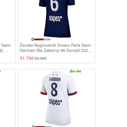
Saint-
Ženske Nogometnih Dresov Paris Saint-
ji
Germain Illia Zabarnyi #6 Domači 2025-
26 Kratki Rokavi
31.75€
99.38€