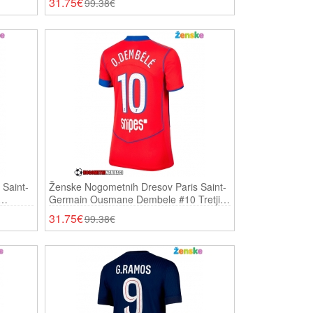
31.75€
99.38€
Saint-
Ženske Nogometnih Dresov Paris Saint-
Germain Ousmane Dembele #10 Tretji
2025-26 Kratki Rokavi
31.75€
99.38€