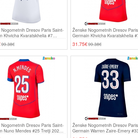
 Nogometnih Dresov Paris Saint-
Ženske Nogometnih Dresov Paris 
n Khvicha Kvaratskhelia #7
Germain Khvicha Kvaratskhelia #7
či 2025-26 Kratki Rokavi
2025-26 Kratki Rokavi
€
31.75€
99.38€
99.38€
 Nogometnih Dresov Paris Saint-
Ženske Nogometnih Dresov Paris 
n Nuno Mendes #25 Tretji 2025-
Germain Warren Zaire-Emery #3
ki Rokavi
Domači 2025-26 Kratki Rokavi