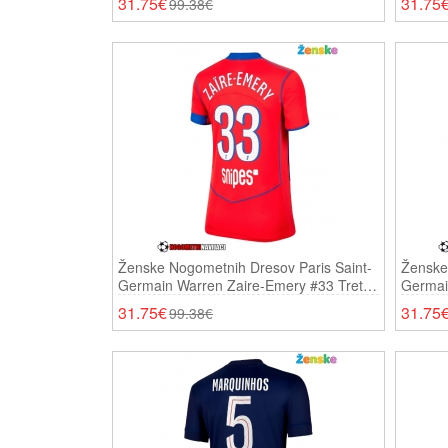
31.75€
31.75
99.38€
Ženske Nogometnih Dresov Paris Saint-
Ženske
Germain Warren Zaire-Emery #33 Tretji
Germai
2025-26 Kratki Rokavi
Domači
31.75€
31.75
99.38€