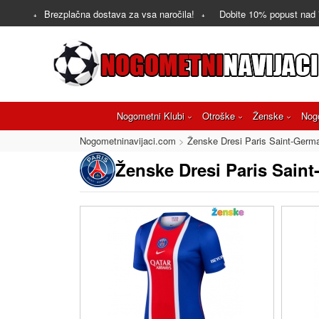
Brezplačna dostava za vsa naročila!
Dobite
10%
popust nad
Nogometni Klubi
Otroške
Ženske
Nog
Nogometninavijaci.com
Ženske Dresi Paris Saint-Germ
Ženske Dresi Paris Sain