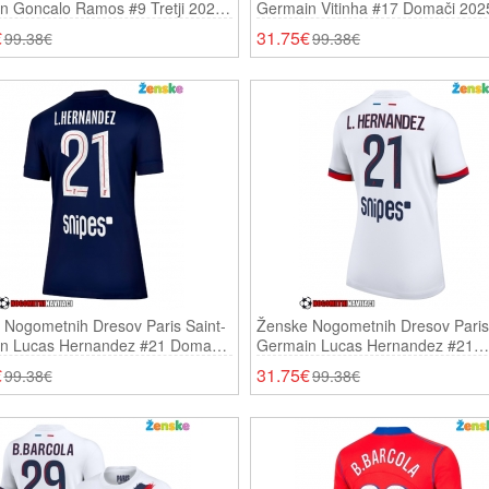
n Goncalo Ramos #9 Tretji 2025-
Germain Vitinha #17 Domači 202
ki Rokavi
Kratki Rokavi
€
31.75€
99.38€
99.38€
 Nogometnih Dresov Paris Saint-
Ženske Nogometnih Dresov Paris 
n Lucas Hernandez #21 Domači
Germain Lucas Hernandez #21
 Kratki Rokavi
Gostujoči 2025-26 Kratki Rokavi
€
31.75€
99.38€
99.38€