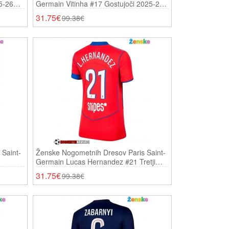
5-26
Germain Vitinha #17 Gostujoči 2025-26
Kratki Rokavi
31.75€
99.38€
Saint-
Ženske Nogometnih Dresov Paris Saint-
Germain Lucas Hernandez #21 Tretji
2025-26 Kratki Rokavi
31.75€
99.38€