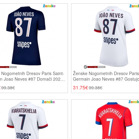
 Nogometnih Dresov Paris Saint-
Ženske Nogometnih Dresov Paris 
n Joao Neves #87 Domači 2025-
Germain Joao Neves #87 Gostujo
ki Rokavi
2025-26 Kratki Rokavi
€
31.75€
99.38€
99.38€