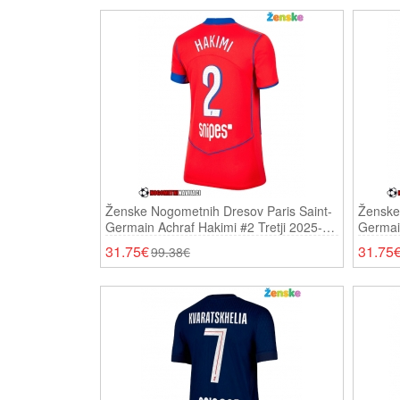
Ženske Nogometnih Dresov Paris Saint-
Ženske
Germain Achraf Hakimi #2 Tretji 2025-26
Germai
Kratki Rokavi
26 Krat
31.75€
31.75
99.38€