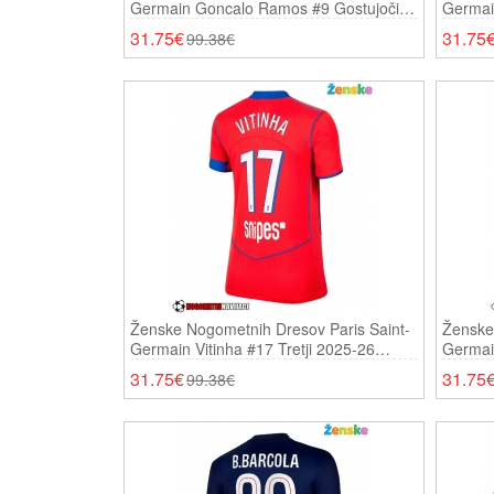
Germain Goncalo Ramos #9 Gostujoči
Germai
2025-26 Kratki Rokavi
26 Krat
31.75€
31.75
99.38€
Ženske Nogometnih Dresov Paris Saint-
Ženske
Germain Vitinha #17 Tretji 2025-26
Germai
Kratki Rokavi
2025-26
31.75€
31.75
99.38€