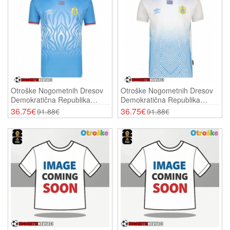
Otroške Nogometnih Dresov
Otroške Nogometnih Dresov
Demokratična Republika
Demokratična Republika
Kongo Domači SP 2026 Kratki
Kongo Gostujoči SP 2026
36.75€
36.75€
91.88€
91.88€
Rokavi (+ Hlače)
Kratki Rokavi (+ Hlače)