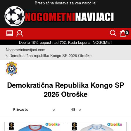
Brezplačna dostava za vsa naročila!
0
󰂩
󰃳
󰂨
󰃠
Dobite
10%
popust nad
70€
, Koda kupona:
NOGOMET
Nogometninavijaci.com
Demokratična republika Kongo SP 2026 Otroške
Demokratična Republika Kongo SP
2026 Otroške