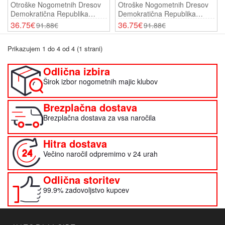
Otroške Nogometnih Dresov
Otroške Nogometnih Dresov
Demokratična Republika
Demokratična Republika
Kongo Yoane Wissa #20
Kongo Yoane Wissa #20
36.75€
36.75€
91.88€
91.88€
Domači SP 2026 Kratki
Gostujoči SP 2026 Kratki
Rokavi (+ Hlače)
Rokavi (+ Hlače)
Prikazujem 1 do 4 od 4 (1 strani)
Odlična izbira
Širok izbor nogometnih majic klubov
Brezplačna dostava
Brezplačna dostava za vsa naročila
Hitra dostava
Večino naročil odpremimo v 24 urah
Odlična storitev
99.9% zadovoljstvo kupcev