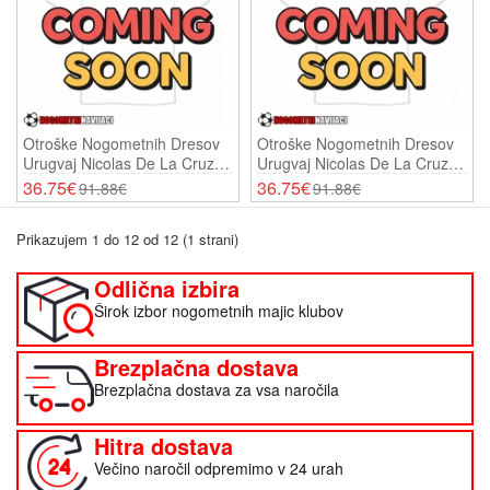
Otroške Nogometnih Dresov
Otroške Nogometnih Dresov
Urugvaj Nicolas De La Cruz
Urugvaj Nicolas De La Cruz
#7 Domači SP 2026 Kratki
#7 Gostujoči SP 2026 Kratki
36.75€
36.75€
91.88€
91.88€
Rokavi (+ Hlače)
Rokavi (+ Hlače)
Prikazujem 1 do 12 od 12 (1 strani)
Odlična izbira
Širok izbor nogometnih majic klubov
Brezplačna dostava
Brezplačna dostava za vsa naročila
Hitra dostava
Večino naročil odpremimo v 24 urah