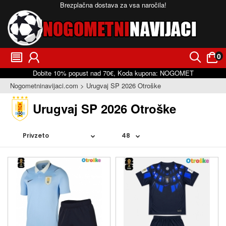
Brezplačna dostava za vsa naročila!
0
󰂩
󰃳
󰂨
󰃠
Dobite
10%
popust nad
70€
, Koda kupona:
NOGOMET
Nogometninavijaci.com
Urugvaj SP 2026 Otroške
Urugvaj SP 2026 Otroške