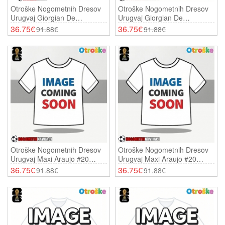
Otroške Nogometnih Dresov
Otroške Nogometnih Dresov
Urugvaj Giorgian De
Urugvaj Giorgian De
Arrascaeta #10 Domači SP
Arrascaeta #10 Gostujoči SP
36.75€
36.75€
91.88€
91.88€
2026 Kratki Rokavi (+ Hlače)
2026 Kratki Rokavi (+ Hlače)
Otroške Nogometnih Dresov
Otroške Nogometnih Dresov
Urugvaj Maxi Araujo #20
Urugvaj Maxi Araujo #20
Domači SP 2026 Kratki
Gostujoči SP 2026 Kratki
36.75€
36.75€
91.88€
91.88€
Rokavi (+ Hlače)
Rokavi (+ Hlače)