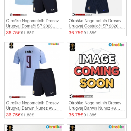
Otroške Nogometnih Dresov
Otroške Nogometnih Dresov
Urugvaj Domači SP 2026
Urugvaj Gostujoči SP 2026
Kratki Rokavi (+ Hlače)
Kratki Rokavi (+ Hlače)
36.75€
36.75€
91.88€
91.88€
Otroške Nogometnih Dresov
Otroške Nogometnih Dresov
Urugvaj Darwin Nunez #9
Urugvaj Darwin Nunez #9
Domači SP 2026 Kratki
Gostujoči SP 2026 Kratki
36.75€
36.75€
91.88€
91.88€
Rokavi (+ Hlače)
Rokavi (+ Hlače)