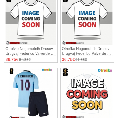
Otroške Nogometnih Dresov
Otroške Nogometnih Dresov
Urugvaj Federico Valverde #8
Urugvaj Federico Valverde #8
Domači SP 2026 Kratki
Gostujoči SP 2026 Kratki
36.75€
36.75€
91.88€
91.88€
Rokavi (+ Hlače)
Rokavi (+ Hlače)