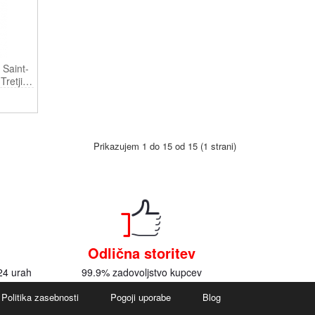
Saint-
retji
Prikazujem 1 do 15 od 15 (1 strani)
Odlična storitev
24 urah
99.9% zadovoljstvo kupcev
Politika zasebnosti
Pogoji uporabe
Blog