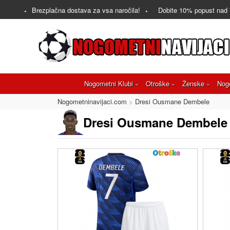
Brezplačna dostava za vsa naročila!
Dobite
10%
popust nad
Nogometni Klubi
Otroške
Ženske
Nog
Nogometninavijaci.com
Dresi Ousmane Dembele
Dresi Ousmane Dembele