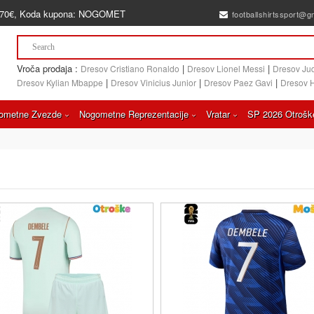
70€
, Koda kupona:
NOGOMET
footballshirtssport@g
Vroča prodaja :
|
|
Dresov Cristiano Ronaldo
Dresov Lionel Messi
Dresov Ju
|
|
|
Dresov Kylian Mbappe
Dresov Vinicius Junior
Dresov Paez Gavi
Dresov 
ometne Zvezde
Nogometne Reprezentacije
Vratar
SP 2026 Otrošk