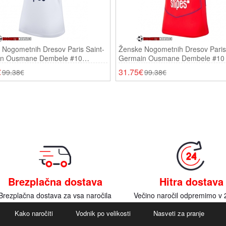
 Nogometnih Dresov Paris Saint-
Ženske Nogometnih Dresov Paris 
n Ousmane Dembele #10
Germain Ousmane Dembele #10 T
či 2025-26 Kratki Rokavi
2025-26 Kratki Rokavi
€
31.75€
99.38€
99.38€
Brezplačna dostava
Hitra dostava
Brezplačna dostava za vsa naročila
Večino naročil odpremimo v 
Kako naročiti
Vodnik po velikosti
Nasveti za pranje