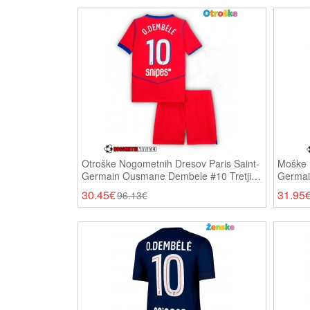
Otroške Nogometnih Dresov Paris Saint-
Moške 
Germain Ousmane Dembele #10 Tretji
Germai
2025-26 Kratki Rokavi (+ Hlače)
Domači
30.45€
31.95
96.13€