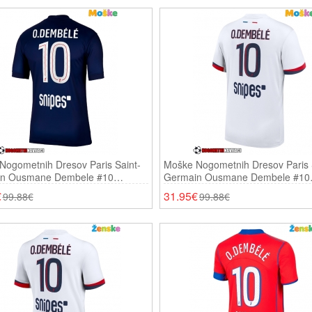
Nogometnih Dresov Paris Saint-
Moške Nogometnih Dresov Paris 
n Ousmane Dembele #10
Germain Ousmane Dembele #10
 2025-26 Kratki Rokavi
Gostujoči 2025-26 Kratki Rokavi
€
31.95€
99.88€
99.88€