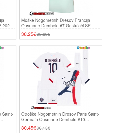
ja
Moške Nogometnih Dresov Francija
P 2026
Ousmane Dembele #7 Gostujoči SP
2026 Kratki Rokavi
38.25€
95.63€
 Saint-
Otroške Nogometnih Dresov Paris Saint-
Germain Ousmane Dembele #10
 Hlače)
Gostujoči 2025-26 Kratki Rokavi (+
30.45€
96.13€
Hlače)