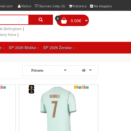
mail.com
Račun
Seznam želja (0)
Košarica
Na blagajno
0
0.00€
|
de Bellingham
|
Harry Kane
e
SP 2026 Moške
SP 2026 Ženske