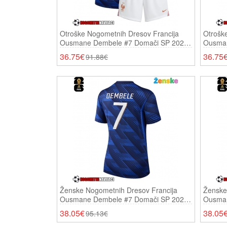
Otroške Nogometnih Dresov Francija
Otrošk
Ousmane Dembele #7 Domači SP 2026
Ousman
Kratki Rokavi (+ Hlače)
2026 Kr
36.75€
36.75
91.88€
Ženske Nogometnih Dresov Francija
Ženske
Ousmane Dembele #7 Domači SP 2026
Ousman
Kratki Rokavi
2026 Kr
38.05€
38.05
95.13€