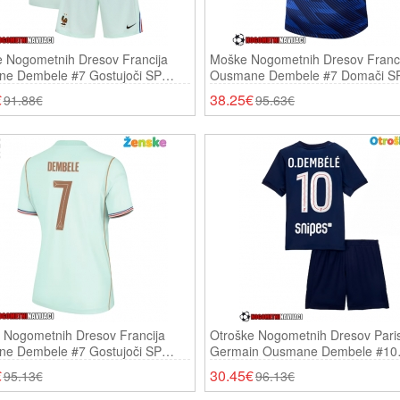
e Nogometnih Dresov Francija
Moške Nogometnih Dresov Franci
e Dembele #7 Gostujoči SP
Ousmane Dembele #7 Domači S
atki Rokavi (+ Hlače)
Kratki Rokavi
€
38.25€
91.88€
95.63€
 Nogometnih Dresov Francija
Otroške Nogometnih Dresov Paris
e Dembele #7 Gostujoči SP
Germain Ousmane Dembele #10
atki Rokavi
Domači 2025-26 Kratki Rokavi (+
€
30.45€
95.13€
96.13€