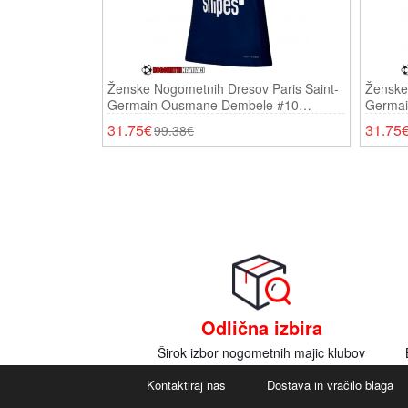
Ženske Nogometnih Dresov Paris Saint-
Ženske
Germain Ousmane Dembele #10
Germai
Domači 2025-26 Kratki Rokavi
Gostujo
31.75€
31.75
99.38€
Odlična izbira
Širok izbor nogometnih majic klubov
Kontaktiraj nas
Dostava in vračilo blaga