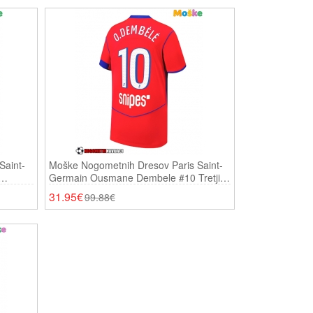
Saint-
Moške Nogometnih Dresov Paris Saint-
Germain Ousmane Dembele #10 Tretji
2025-26 Kratki Rokavi
31.95€
99.88€