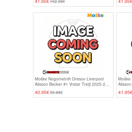
41.95€
41.95
102.38€
Moške Nogometnih Dresov Liverpool
Moške 
Alisson Becker #1 Vratar Tretji 2025-26
Alisson
Kratki Rokavi
26 Dolg
40.95€
41.95
99.88€