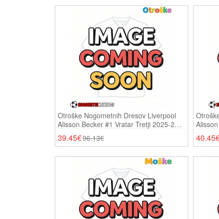
Otroške Nogometnih Dresov Liverpool
Otrošk
Alisson Becker #1 Vratar Tretji 2025-26
Alisson
Kratki Rokavi (+ Hlače)
26 Dolg
39.45€
40.45
96.13€