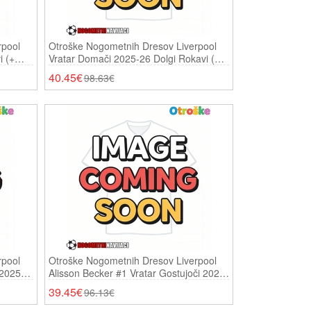
rpool
Otroške Nogometnih Dresov Liverpool
i (+
Vratar Domači 2025-26 Dolgi Rokavi (+
Hlače)
40.45€
98.63€
rpool
Otroške Nogometnih Dresov Liverpool
 2025-
Alisson Becker #1 Vratar Gostujoči 2025-
26 Kratki Rokavi (+ Hlače)
39.45€
96.13€