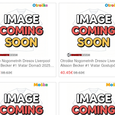
e Nogometnih Dresov Liverpool
Otroške Nogometnih Dresov Live
 Becker #1 Vratar Domači 2025-
Alisson Becker #1 Vratar Gostujo
i Rokavi (+ Hlače)
26 Dolgi Rokavi (+ Hlače)
€
40.45€
98.63€
98.63€