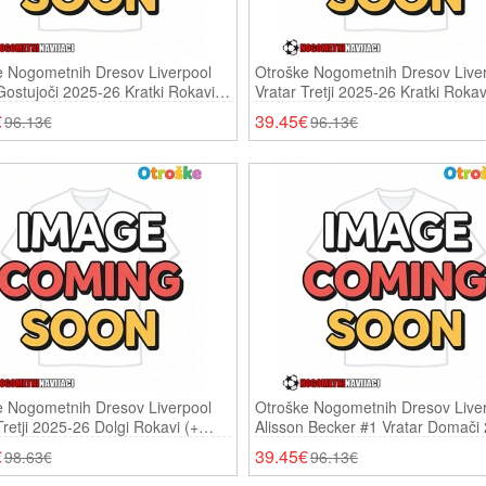
e Nogometnih Dresov Liverpool
Otroške Nogometnih Dresov Live
Gostujoči 2025-26 Kratki Rokavi
Vratar Tretji 2025-26 Kratki Rokav
e)
Hlače)
€
39.45€
96.13€
96.13€
e Nogometnih Dresov Liverpool
Otroške Nogometnih Dresov Live
Tretji 2025-26 Dolgi Rokavi (+
Alisson Becker #1 Vratar Domači
26 Kratki Rokavi (+ Hlače)
€
39.45€
98.63€
96.13€