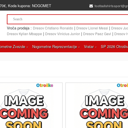
70€
, Koda kupona:
NOGOMET
footballshirtssport@g
Vroča prodaja :
|
|
Dresov Cristiano Ronaldo
Dresov Lionel Messi
Dresov Ju
|
|
|
Dresov Kylian Mbappe
Dresov Vinicius Junior
Dresov Paez Gavi
Dresov 
ometne Zvezde
Nogometne Reprezentacije
Vratar
SP 2026 Otrošk