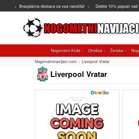
Brezplačna dostava za vsa naročila!
Dobite
10%
popust nad
Nogometni Klubi
Otroške
Ženske
Nog
Nogometninavijaci.com
Liverpool Vratar
Liverpool Vratar