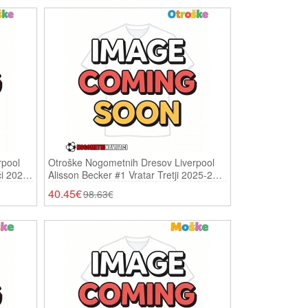
rpool
Otroške Nogometnih Dresov Liverpool
či 2025-
Alisson Becker #1 Vratar Tretji 2025-26
Dolgi Rokavi (+ Hlače)
40.45€
98.63€