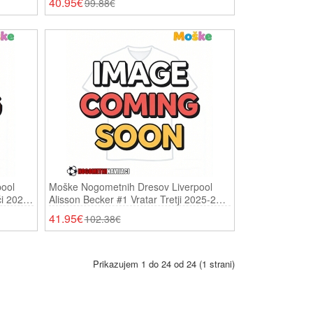
40.95€
99.88€
ool
Moške Nogometnih Dresov Liverpool
či 2025-
Alisson Becker #1 Vratar Tretji 2025-26
Dolgi Rokavi
41.95€
102.38€
Prikazujem 1 do 24 od 24 (1 strani)