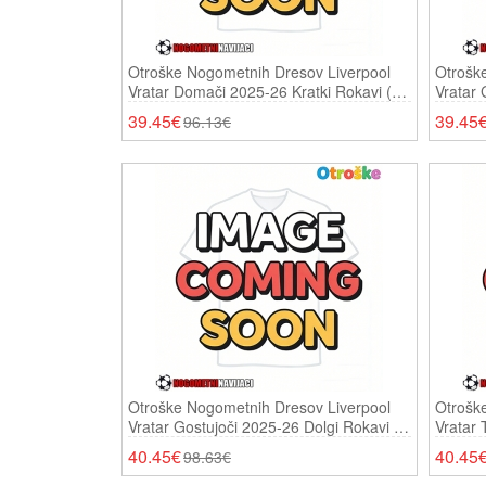
Otroške Nogometnih Dresov Liverpool
Otrošk
Vratar Domači 2025-26 Kratki Rokavi (+
Vratar 
Hlače)
(+ Hlač
39.45€
39.45
96.13€
Otroške Nogometnih Dresov Liverpool
Otrošk
Vratar Gostujoči 2025-26 Dolgi Rokavi (+
Vratar 
Hlače)
Hlače)
40.45€
40.45
98.63€