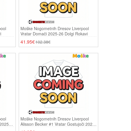
ool
Moške Nogometnih Dresov Liverpool
i
Vratar Domači 2025-26 Dolgi Rokavi
41.95€
102.38€
ool
Moške Nogometnih Dresov Liverpool
 2025-
Alisson Becker #1 Vratar Gostujoči 2025-
26 Kratki Rokavi