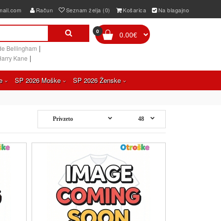
mail.com
Račun
Seznam želja (0)
Košarica
Na blagajno
0
0.00€
|
de Bellingham
|
Harry Kane
e
SP 2026 Moške
SP 2026 Ženske