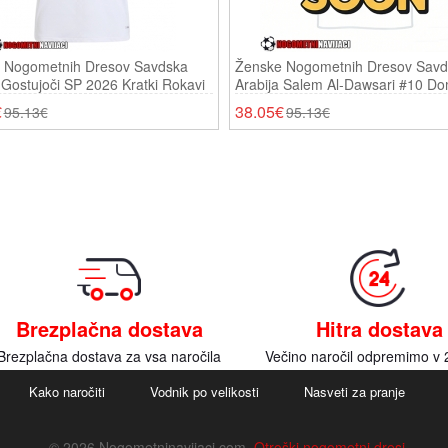
 Nogometnih Dresov Savdska
Ženske Nogometnih Dresov Savd
 Gostujoči SP 2026 Kratki Rokavi
Arabija Salem Al-Dawsari #10 Do
SP 2026 Kratki Rokavi
€
38.05€
95.13€
95.13€
Brezplačna dostava
Hitra dostava
Brezplačna dostava za vsa naročila
Večino naročil odpremimo v 
Kako naročiti
Vodnik po velikosti
Nasveti za pranje
© 2026 Nogometninavijaci.com.
Otroški nogometni dresi
.