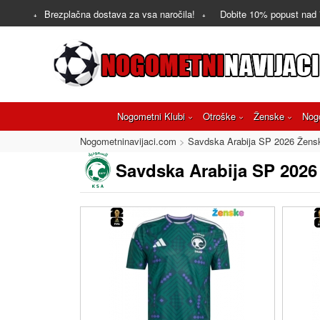
Brezplačna dostava za vsa naročila!
Dobite
10%
popust nad
Nogometni Klubi
Otroške
Ženske
Nog
Nogometninavijaci.com
Savdska Arabija SP 2026 Žens
Savdska Arabija SP 2026