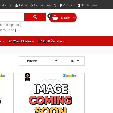
mail.com
Račun
Seznam želja (0)
Košarica
Na blagajno
0
0.00€
|
de Bellingham
|
Harry Kane
e
SP 2026 Moške
SP 2026 Ženske