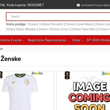
70€
, Koda kupona:
NOGOMET
footballshirtssport@g
Vroča prodaja :
|
|
Dresov Cristiano Ronaldo
Dresov Lionel Messi
Dresov Ju
|
|
|
Dresov Kylian Mbappe
Dresov Vinicius Junior
Dresov Paez Gavi
Dresov 
ometne Zvezde
Nogometne Reprezentacije
Vratar
SP 2026 Otrošk
ke
 Ženske