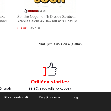
ska
Ženske Nogometnih Dresov Savdska
mači
Arabija Salem Al-Dawsari #10 Gostujoči
SP 2026 Kratki Rokavi
38.05€
95.13€
Prikazujem 1 do 4 od 4 (1 strani)
Odlična storitev
24 urah
99.9% zadovoljstvo kupcev
Politika zasebnosti
Pogoji uporabe
Blog