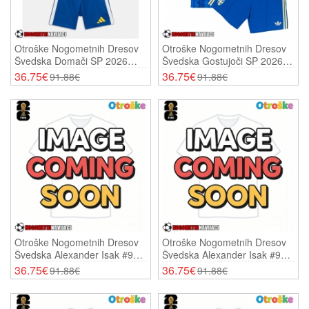
Otroške Nogometnih Dresov
Otroške Nogometnih Dresov
Švedska Domači SP 2026
Švedska Gostujoči SP 2026
Kratki Rokavi (+ Hlače)
Kratki Rokavi (+ Hlače)
36.75€
36.75€
91.88€
91.88€
Otroške Nogometnih Dresov
Otroške Nogometnih Dresov
Švedska Alexander Isak #9
Švedska Alexander Isak #9
Domači SP 2026 Kratki
Gostujoči SP 2026 Kratki
36.75€
36.75€
91.88€
91.88€
Rokavi (+ Hlače)
Rokavi (+ Hlače)