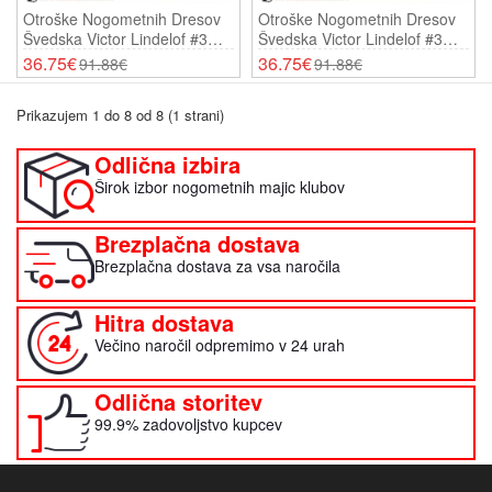
Otroške Nogometnih Dresov
Otroške Nogometnih Dresov
Švedska Victor Lindelof #3
Švedska Victor Lindelof #3
Domači SP 2026 Kratki
Gostujoči SP 2026 Kratki
36.75€
36.75€
91.88€
91.88€
Rokavi (+ Hlače)
Rokavi (+ Hlače)
Prikazujem 1 do 8 od 8 (1 strani)
Odlična izbira
Širok izbor nogometnih majic klubov
Brezplačna dostava
Brezplačna dostava za vsa naročila
Hitra dostava
Večino naročil odpremimo v 24 urah
Odlična storitev
99.9% zadovoljstvo kupcev