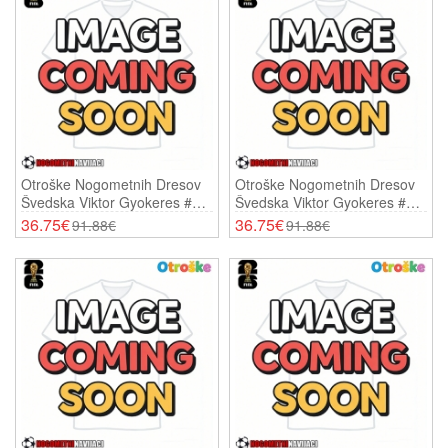
Otroške Nogometnih Dresov
Otroške Nogometnih Dresov
Švedska Viktor Gyokeres #17
Švedska Viktor Gyokeres #17
Domači SP 2026 Kratki
Gostujoči SP 2026 Kratki
36.75€
36.75€
91.88€
91.88€
Rokavi (+ Hlače)
Rokavi (+ Hlače)