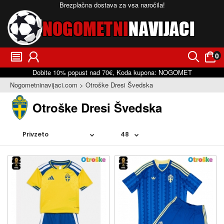
Brezplačna dostava za vsa naročila!
0
󰂩
󰃳
󰂨
󰃠
Dobite
10%
popust nad
70€
, Koda kupona:
NOGOMET
Nogometninavijaci.com
Otroške Dresi Švedska
Otroške Dresi Švedska