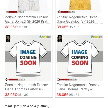
Ženske Nogometnih Dresov
Ženske Nogometnih Dresov
Gana Domači SP 2026 Kratki
Gana Gostujoči SP 2026
Rokavi
Kratki Rokavi
38.05€
38.05€
95.13€
95.13€
Ženske Nogometnih Dresov
Ženske Nogometnih Dresov
Gana Thomas Partey #5
Gana Thomas Partey #5
Domači SP 2026 Kratki
Gostujoči SP 2026 Kratki
38.05€
38.05€
95.13€
95.13€
Rokavi
Rokavi
Prikazujem 1 do 4 od 4 (1 strani)