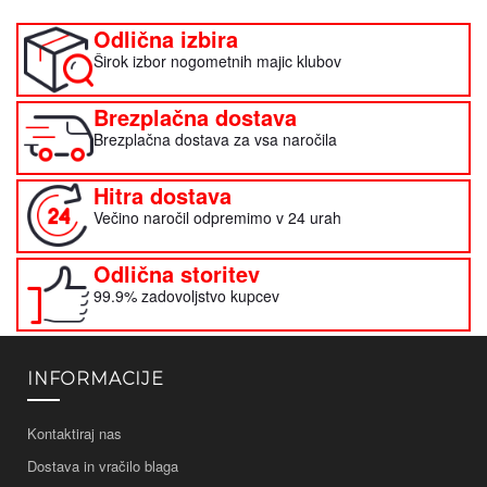
Odlična izbira
Širok izbor nogometnih majic klubov
Brezplačna dostava
Brezplačna dostava za vsa naročila
Hitra dostava
Večino naročil odpremimo v 24 urah
Odlična storitev
99.9% zadovoljstvo kupcev
INFORMACIJE
Kontaktiraj nas
Dostava in vračilo blaga