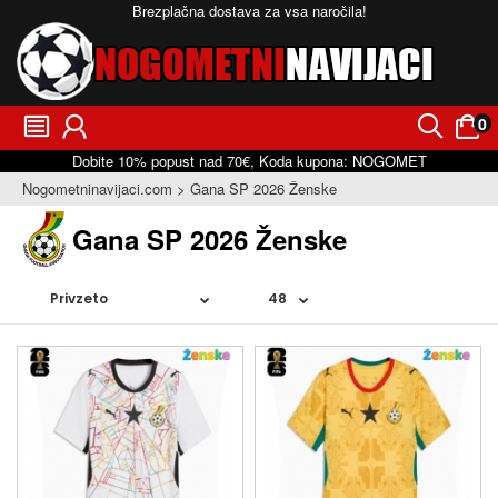
Brezplačna dostava za vsa naročila!
0
󰂩
󰃳
󰂨
󰃠
Dobite
10%
popust nad
70€
, Koda kupona:
NOGOMET
Nogometninavijaci.com
Gana SP 2026 Ženske
Gana SP 2026 Ženske