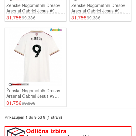
Ženske Nogometnih Dresov
Ženske Nogometnih Dresov
Arsenal Gabriel Jesus #9
Arsenal Gabriel Jesus #9
Domači 2025-26 Kratki Rokavi
Gostujoči 2025-26 Kratki
31.75€
31.75€
99.38€
99.38€
Rokavi
Ženske Nogometnih Dresov
Arsenal Gabriel Jesus #9
Tretji 2025-26 Kratki Rokavi
31.75€
99.38€
Prikazujem 1 do 9 od 9 (1 strani)
Odlična izbira