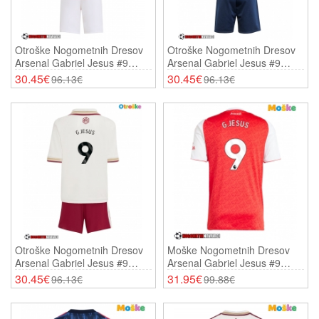
Otroške Nogometnih Dresov
Otroške Nogometnih Dresov
Arsenal Gabriel Jesus #9
Arsenal Gabriel Jesus #9
Domači 2025-26 Kratki Rokavi
Gostujoči 2025-26 Kratki
30.45€
30.45€
96.13€
96.13€
(+ Hlače)
Rokavi (+ Hlače)
Otroške Nogometnih Dresov
Moške Nogometnih Dresov
Arsenal Gabriel Jesus #9
Arsenal Gabriel Jesus #9
Tretji 2025-26 Kratki Rokavi (+
Domači 2025-26 Kratki Rokavi
30.45€
31.95€
96.13€
99.88€
Hlače)