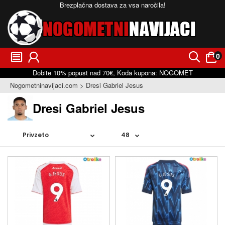
Brezplačna dostava za vsa naročila!
0
󰂩
󰃳
󰂨
󰃠
Dobite
10%
popust nad
70€
, Koda kupona:
NOGOMET
Nogometninavijaci.com
Dresi Gabriel Jesus
Dresi Gabriel Jesus