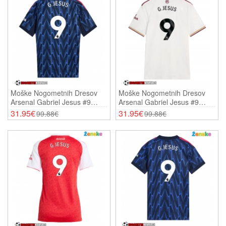
Moške Nogometnih Dresov
Moške Nogometnih Dresov
Arsenal Gabriel Jesus #9
Arsenal Gabriel Jesus #9
Gostujoči 2025-26 Kratki
Tretji 2025-26 Kratki Rokavi
31.95€
31.95€
99.88€
99.88€
Rokavi