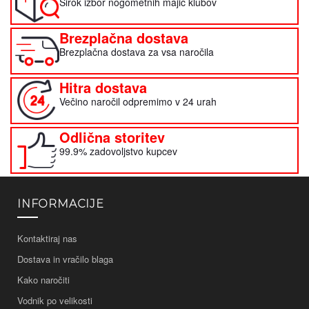
Širok izbor nogometnih majic klubov
Brezplačna dostava
Brezplačna dostava za vsa naročila
Hitra dostava
Večino naročil odpremimo v 24 urah
Odlična storitev
99.9% zadovoljstvo kupcev
INFORMACIJE
Kontaktiraj nas
Dostava in vračilo blaga
Kako naročiti
Vodnik po velikosti