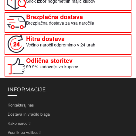
Širok izbor nogometnih majic klubov
Brezplačna dostava
Brezplačna dostava za vsa naročila
Hitra dostava
Večino naročil odpremimo v 24 urah
Odlična storitev
99.9% zadovoljstvo kupcev
INFORMACIJE
Kontaktiraj nas
Dostava in vračilo blaga
Kako naročiti
Vodnik po velikosti