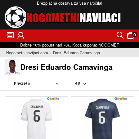
Brezplačna dostava za vsa naročila!
0
󰂩
󰃳
󰂨
󰃠
Dobite
10%
popust nad
70€
, Koda kupona:
NOGOMET
Nogometninavijaci.com
Dresi Eduardo Camavinga
Dresi Eduardo Camavinga