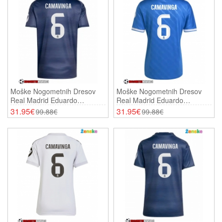
Moške Nogometnih Dresov
Moške Nogometnih Dresov
Real Madrid Eduardo
Real Madrid Eduardo
Camavinga #6 Gostujoči
Camavinga #6 Tretji 2025-26
31.95€
31.95€
99.88€
99.88€
2025-26 Kratki Rokavi
Kratki Rokavi