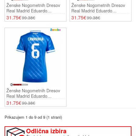
Ženske Nogometnih Dresov
Ženske Nogometnih Dresov
Real Madrid Eduardo
Real Madrid Eduardo
Camavinga #6 Domači 2025-
Camavinga #6 Gostujoči
31.75€
31.75€
99.38€
99.38€
26 Kratki Rokavi
2025-26 Kratki Rokavi
Ženske Nogometnih Dresov
Real Madrid Eduardo
Camavinga #6 Tretji 2025-26
31.75€
99.38€
Kratki Rokavi
Prikazujem 1 do 9 od 9 (1 strani)
Odlična izbira