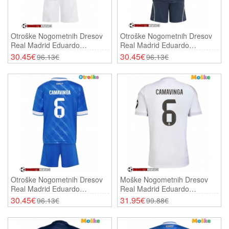
Otroške Nogometnih Dresov
Otroške Nogometnih Dresov
Real Madrid Eduardo
Real Madrid Eduardo
Camavinga #6 Domači 2025-
Camavinga #6 Gostujoči
30.45€
30.45€
96.13€
96.13€
26 Kratki Rokavi (+ Hlače)
2025-26 Kratki Rokavi (+
Hlače)
Otroške Nogometnih Dresov
Moške Nogometnih Dresov
Real Madrid Eduardo
Real Madrid Eduardo
Camavinga #6 Tretji 2025-26
Camavinga #6 Domači 2025-
30.45€
31.95€
96.13€
99.88€
Kratki Rokavi (+ Hlače)
26 Kratki Rokavi