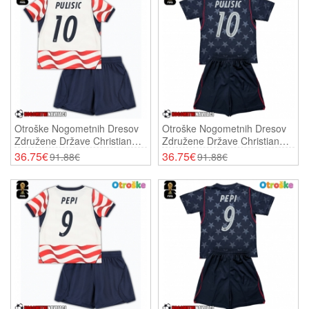
Otroške Nogometnih Dresov
Otroške Nogometnih Dresov
Združene Države Christian
Združene Države Christian
Pulisic #10 Domači SP 2026
Pulisic #10 Gostujoči SP 2026
36.75€
36.75€
91.88€
91.88€
Kratki Rokavi (+ Hlače)
Kratki Rokavi (+ Hlače)