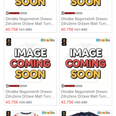
Otroške Nogometnih Dresov
Otroške Nogometnih Dresov
Združene Države Matt Turner
Združene Države Matt Turner
#1 Vratar Domači SP 2026
#1 Vratar Gostujoči SP 2026
40.75€
40.75€
101.88€
101.88€
Kratki Rokavi (+ Hlače)
Kratki Rokavi (+ Hlače)
Otroške Nogometnih Dresov
Otroške Nogometnih Dresov
Združene Države Matt Turner
Združene Države Matt Turner
#1 Vratar Domači SP 2026
#1 Vratar Gostujoči SP 2026
43.75€
43.75€
109.38€
109.38€
Dolgi Rokavi (+ Hlače)
Dolgi Rokavi (+ Hlače)