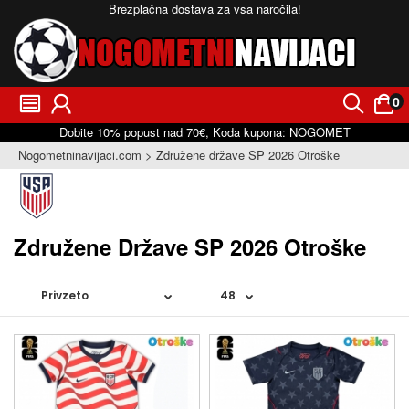
Brezplačna dostava za vsa naročila!
0
󰂩
󰃳
󰂨
󰃠
Dobite
10%
popust nad
70€
, Koda kupona:
NOGOMET
Nogometninavijaci.com
Združene države SP 2026 Otroške
Združene Države SP 2026 Otroške