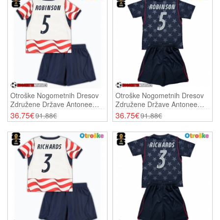
Otroške Nogometnih Dresov
Otroške Nogometnih Dresov
Združene Države Antonee
Združene Države Antonee
Robinson #5 Domači SP 2026
Robinson #5 Gostujoči SP
36.75€
36.75€
91.88€
91.88€
Kratki Rokavi (+ Hlače)
2026 Kratki Rokavi (+ Hlače)