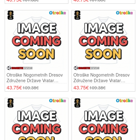
Rokavi (+ Hlače)
Rokavi (+ Hlače)
Otroške Nogometnih Dresov
Otroške Nogometnih Dresov
Združene Države Vratar
Združene Države Vratar
Domači SP 2026 Dolgi Rokavi
Gostujoči SP 2026 Dolgi
43.75€
43.75€
109.38€
109.38€
(+ Hlače)
Rokavi (+ Hlače)