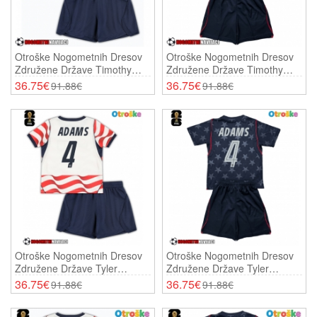
Otroške Nogometnih Dresov
Otroške Nogometnih Dresov
Združene Države Timothy
Združene Države Timothy
Weah #21 Domači SP 2026
Weah #21 Gostujoči SP 2026
36.75€
36.75€
91.88€
91.88€
Kratki Rokavi (+ Hlače)
Kratki Rokavi (+ Hlače)
Otroške Nogometnih Dresov
Otroške Nogometnih Dresov
Združene Države Tyler
Združene Države Tyler
Adams #4 Domači SP 2026
Adams #4 Gostujoči SP 2026
36.75€
36.75€
91.88€
91.88€
Kratki Rokavi (+ Hlače)
Kratki Rokavi (+ Hlače)