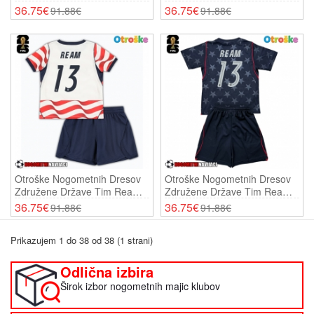
Freeman #16 Domači SP
Freeman #16 Gostujoči SP
36.75€
36.75€
91.88€
91.88€
2026 Kratki Rokavi (+ Hlače)
2026 Kratki Rokavi (+ Hlače)
Otroške Nogometnih Dresov
Otroške Nogometnih Dresov
Združene Države Tim Ream
Združene Države Tim Ream
#13 Domači SP 2026 Kratki
#13 Gostujoči SP 2026 Kratki
36.75€
36.75€
91.88€
91.88€
Rokavi (+ Hlače)
Rokavi (+ Hlače)
Prikazujem 1 do 38 od 38 (1 strani)
Odlična izbira
Širok izbor nogometnih majic klubov