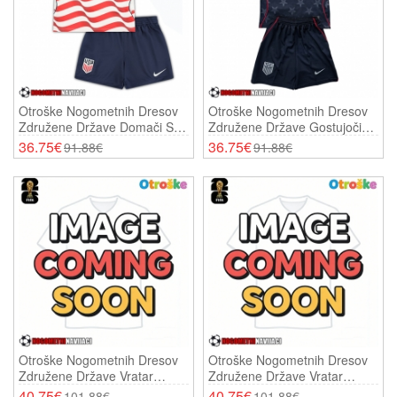
Otroške Nogometnih Dresov
Otroške Nogometnih Dresov
Združene Države Domači SP
Združene Države Gostujoči
2026 Kratki Rokavi (+ Hlače)
SP 2026 Kratki Rokavi (+
36.75€
36.75€
91.88€
91.88€
Hlače)
Otroške Nogometnih Dresov
Otroške Nogometnih Dresov
Združene Države Vratar
Združene Države Vratar
Domači SP 2026 Kratki
Gostujoči SP 2026 Kratki
40.75€
40.75€
101.88€
101.88€