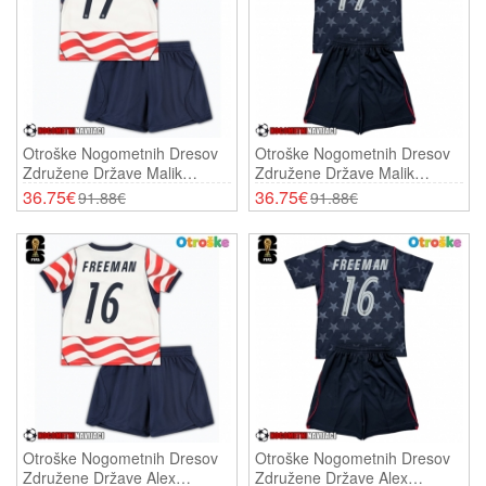
Otroške Nogometnih Dresov
Otroške Nogometnih Dresov
Združene Države Malik
Združene Države Malik
Tillman #17 Domači SP 2026
Tillman #17 Gostujoči SP
36.75€
36.75€
91.88€
91.88€
Kratki Rokavi (+ Hlače)
2026 Kratki Rokavi (+ Hlače)
Otroške Nogometnih Dresov
Otroške Nogometnih Dresov
Združene Države Alex
Združene Države Alex