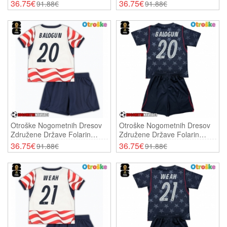
Aaronson #11 Domači SP
Aaronson #11 Gostujoči SP
36.75€
36.75€
91.88€
91.88€
2026 Kratki Rokavi (+ Hlače)
2026 Kratki Rokavi (+ Hlače)
Otroške Nogometnih Dresov
Otroške Nogometnih Dresov
Združene Države Folarin
Združene Države Folarin
Balogun #20 Domači SP 2026
Balogun #20 Gostujoči SP
36.75€
36.75€
91.88€
91.88€
Kratki Rokavi (+ Hlače)
2026 Kratki Rokavi (+ Hlače)