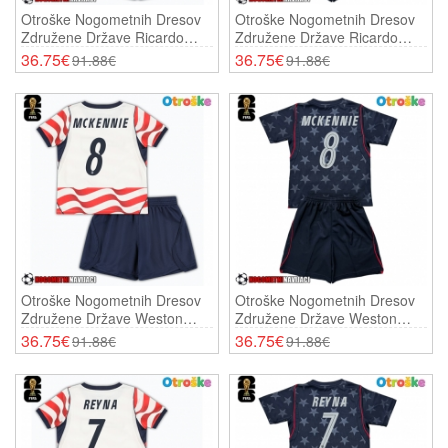
Otroške Nogometnih Dresov
Otroške Nogometnih Dresov
Združene Države Ricardo
Združene Države Ricardo
Pepi #9 Domači SP 2026
Pepi #9 Gostujoči SP 2026
36.75€
36.75€
91.88€
91.88€
Kratki Rokavi (+ Hlače)
Kratki Rokavi (+ Hlače)
Otroške Nogometnih Dresov
Otroške Nogometnih Dresov
Združene Države Weston
Združene Države Weston
McKennie #8 Domači SP
McKennie #8 Gostujoči SP
36.75€
36.75€
91.88€
91.88€
2026 Kratki Rokavi (+ Hlače)
2026 Kratki Rokavi (+ Hlače)