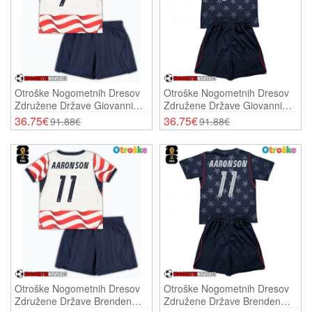
Otroške Nogometnih Dresov
Otroške Nogometnih Dresov
Združene Države Giovanni
Združene Države Giovanni
Reyna #7 Domači SP 2026
Reyna #7 Gostujoči SP 2026
36.75€
36.75€
91.88€
91.88€
Kratki Rokavi (+ Hlače)
Kratki Rokavi (+ Hlače)
Otroške Nogometnih Dresov
Otroške Nogometnih Dresov
Združene Države Brenden
Združene Države Brenden