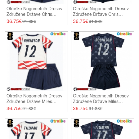
Otroške Nogometnih Dresov
Otroške Nogometnih Dresov
Združene Države Chris
Združene Države Chris
Richards #3 Domači SP 2026
Richards #3 Gostujoči SP
36.75€
36.75€
91.88€
91.88€
Kratki Rokavi (+ Hlače)
2026 Kratki Rokavi (+ Hlače)
Otroške Nogometnih Dresov
Otroške Nogometnih Dresov
Združene Države Miles
Združene Države Miles
Robinson #12 Domači SP
Robinson #12 Gostujoči SP
36.75€
36.75€
91.88€
91.88€
2026 Kratki Rokavi (+ Hlače)
2026 Kratki Rokavi (+ Hlače)