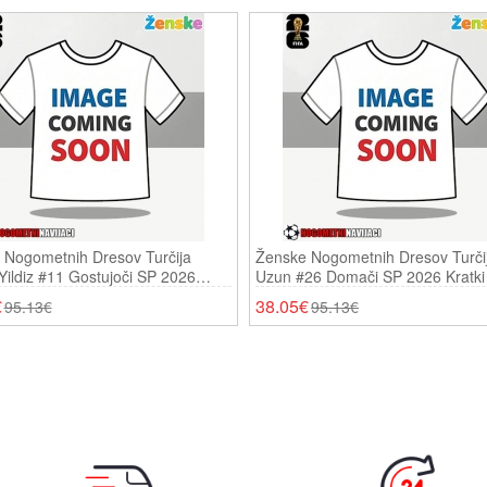
 Nogometnih Dresov Turčija
Ženske Nogometnih Dresov Turči
ildiz #11 Gostujoči SP 2026
Uzun #26 Domači SP 2026 Kratki
Rokavi
€
38.05€
95.13€
95.13€