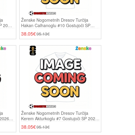
ja
Ženske Nogometnih Dresov Turčija
P 2026
Hakan Calhanoglu #10 Gostujoči SP
2026 Kratki Rokavi
38.05€
95.13€
ja
Ženske Nogometnih Dresov Turčija
 2026
Kerem Akturkoglu #7 Gostujoči SP 2026
Kratki Rokavi
38.05€
95.13€