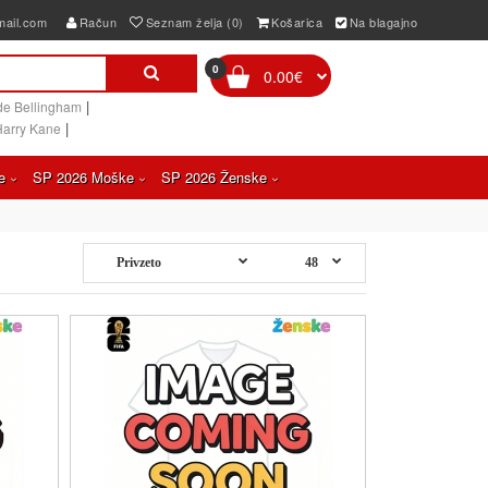
mail.com
Račun
Seznam želja (0)
Košarica
Na blagajno
0
0.00€
|
de Bellingham
|
Harry Kane
e
SP 2026 Moške
SP 2026 Ženske