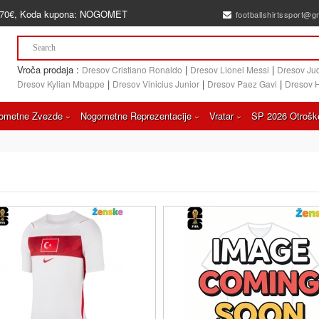
70€
, Koda kupona:
NOGOMET
footballshirtssport@g
Vroča prodaja :
|
|
Dresov Cristiano Ronaldo
Dresov Lionel Messi
Dresov Ju
|
|
|
Dresov Kylian Mbappe
Dresov Vinicius Junior
Dresov Paez Gavi
Dresov 
ometne Zvezde
Nogometne Reprezentacije
Vratar
SP 2026 Otrošk