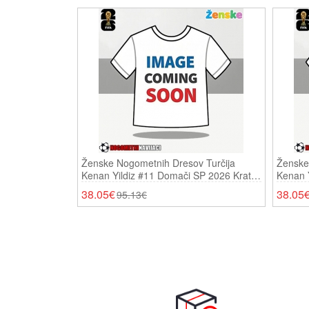
Ženske Nogometnih Dresov Turčija
Ženske
Kenan Yildiz #11 Domači SP 2026 Kratki
Kenan Y
Rokavi
Kratki 
38.05€
38.05
95.13€