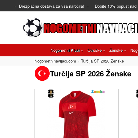
Brezplačna dostava za vsa naročila!
Dobite
10%
popust nad
Nogometni Klubi
Otroške
Ženske
Nog
Nogometninavijaci.com
Turčija SP 2026 Ženske
Turčija SP 2026 Ženske