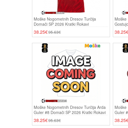
Moške Nogometnih Dresov Turčija
Moške 
Domači SP 2026 Kratki Rokavi
Gostujo
38.25€
38.25
95.63€
Moške Nogometnih Dresov Turčija Arda
Moške 
Guler #8 Domači SP 2026 Kratki Rokavi
Guler #
Rokavi
38.25€
38.25
95.63€