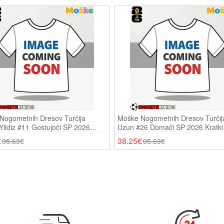
Nogometnih Dresov Turčija
Moške Nogometnih Dresov Turčij
ildiz #11 Gostujoči SP 2026
Uzun #26 Domači SP 2026 Kratki
Rokavi
€
38.25€
95.63€
95.63€