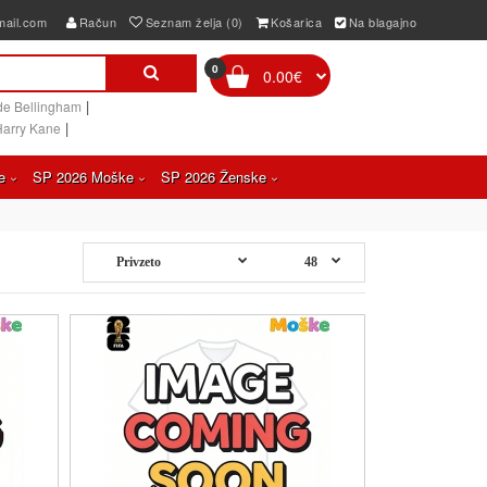
mail.com
Račun
Seznam želja (0)
Košarica
Na blagajno
0
0.00€
|
de Bellingham
|
Harry Kane
e
SP 2026 Moške
SP 2026 Ženske