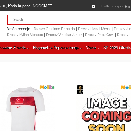
70€
, Koda kupona:
NOGOMET
footballshirtssport@g
Vroča prodaja :
|
|
Dresov Cristiano Ronaldo
Dresov Lionel Messi
Dresov Ju
|
|
|
Dresov Kylian Mbappe
Dresov Vinicius Junior
Dresov Paez Gavi
Dresov 
ometne Zvezde
Nogometne Reprezentacije
Vratar
SP 2026 Otrošk