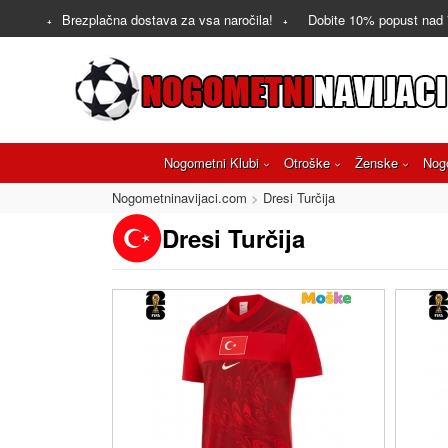
Brezplačna dostava za vsa naročila!
Dobite
10%
popust nad
Nogometni Klubi
Otroške
Ženske
Nog
Nogometninavijaci.com
Dresi Turčija
Dresi Turčija