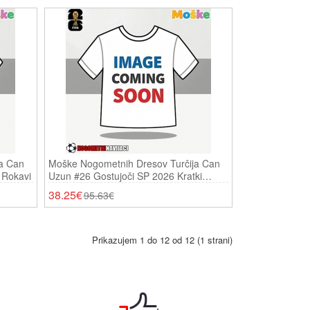
a Can
Moške Nogometnih Dresov Turčija Can
 Rokavi
Uzun #26 Gostujoči SP 2026 Kratki
Rokavi
38.25€
95.63€
Prikazujem 1 do 12 od 12 (1 strani)