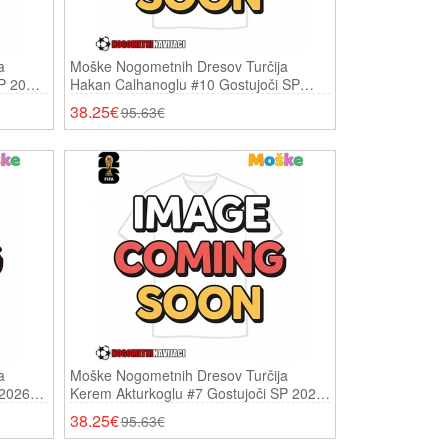
a
Moške Nogometnih Dresov Turčija
P 2026
Hakan Calhanoglu #10 Gostujoči SP
2026 Kratki Rokavi
38.25€
95.63€
a
Moške Nogometnih Dresov Turčija
 2026
Kerem Akturkoglu #7 Gostujoči SP 2026
Kratki Rokavi
38.25€
95.63€