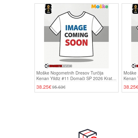
Moške Nogometnih Dresov Turčija
Moške 
Kenan Yildiz #11 Domači SP 2026 Kratki
Kenan Y
Rokavi
Kratki 
38.25€
38.25
95.63€