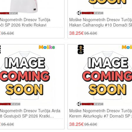
Nogometnih Dresov Turčija
Moške Nogometnih Dresov Turčij
či SP 2026 Kratki Rokavi
Hakan Calhanoglu #10 Domači S
Kratki Rokavi
€
38.25€
95.63€
95.63€
Nogometnih Dresov Turčija Arda
Moške Nogometnih Dresov Turčij
8 Gostujoči SP 2026 Kratki
Kerem Akturkoglu #7 Domači SP
Kratki Rokavi
€
38.25€
95.63€
95.63€