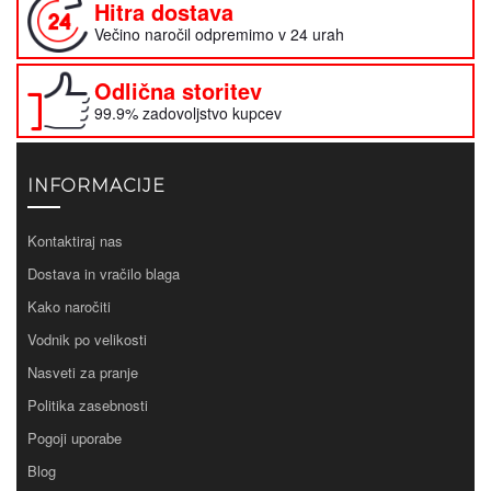
Hitra dostava
Večino naročil odpremimo v 24 urah
Odlična storitev
99.9% zadovoljstvo kupcev
INFORMACIJE
Kontaktiraj nas
Dostava in vračilo blaga
Kako naročiti
Vodnik po velikosti
Nasveti za pranje
Politika zasebnosti
Pogoji uporabe
Blog