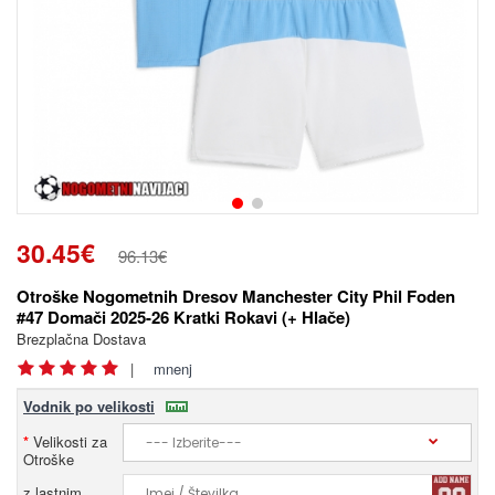
30.45€
96.13€
Otroške Nogometnih Dresov Manchester City Phil Foden
#47 Domači 2025-26 Kratki Rokavi (+ Hlače)
Brezplačna Dostava
|
mnenj
Vodnik po velikosti
Velikosti za
Otroške
z lastnim