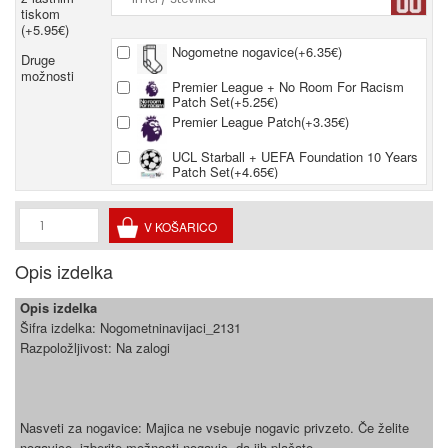
tiskom
(+5.95€)
Nogometne nogavice(+6.35€)
Druge
možnosti
Premier League + No Room For Racism
Patch Set(+5.25€)
Premier League Patch(+3.35€)
UCL Starball + UEFA Foundation 10 Years
Patch Set(+4.65€)
Opis izdelka
Opis izdelka
Šifra izdelka:
Nogometninavijaci_2131
Razpoložljivost:
Na zalogi
Nasveti za nogavice: Majica ne vsebuje nogavic privzeto. Če želite
nogavice, izberite možnosti nogavic, da jih plačate.