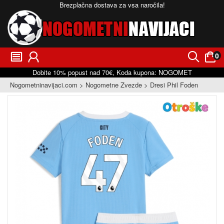
Brezplačna dostava za vsa naročila!
0
󰂩
󰃳
󰂨
󰃠
Dobite
10%
popust nad
70€
, Koda kupona:
NOGOMET
Nogometninavijaci.com
Nogometne Zvezde
Dresi Phil Foden