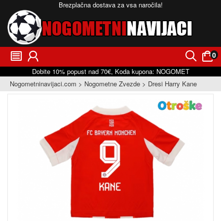
Brezplačna dostava za vsa naročila!
0
󰂩
󰃳
󰂨
󰃠
Dobite
10%
popust nad
70€
, Koda kupona:
NOGOMET
Nogometninavijaci.com
Nogometne Zvezde
Dresi Harry Kane