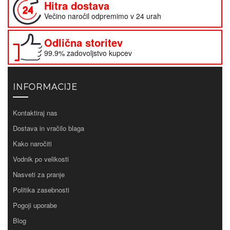
Hitra dostava
Večino naročil odpremimo v 24 urah
Odlična storitev
99.9% zadovoljstvo kupcev
INFORMACIJE
Kontaktiraj nas
Dostava in vračilo blaga
Kako naročiti
Vodnik po velikosti
Nasveti za pranje
Politika zasebnosti
Pogoji uporabe
Blog