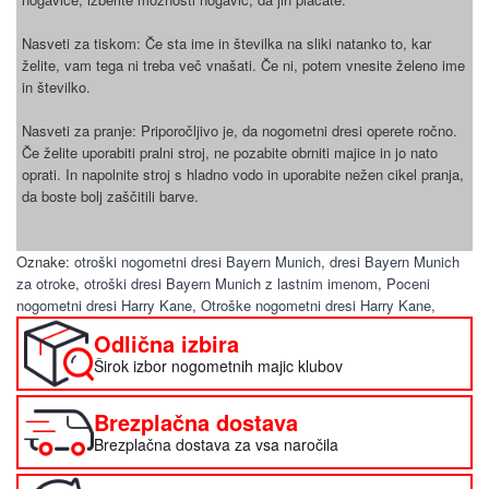
Nasveti za tiskom: Če sta ime in številka na sliki natanko to, kar
želite, vam tega ni treba več vnašati. Če ni, potem vnesite želeno ime
in številko.
Nasveti za pranje: Priporočljivo je, da nogometni dresi operete ročno.
Če želite uporabiti pralni stroj, ne pozabite obrniti majice in jo nato
oprati. In napolnite stroj s hladno vodo in uporabite nežen cikel pranja,
da boste bolj zaščitili barve.
Oznake:
otroški nogometni dresi Bayern Munich
,
dresi Bayern Munich
za otroke
,
otroški dresi Bayern Munich z lastnim imenom
,
Poceni
nogometni dresi Harry Kane
,
Otroške nogometni dresi Harry Kane
,
Odlična izbira
Širok izbor nogometnih majic klubov
Brezplačna dostava
Brezplačna dostava za vsa naročila