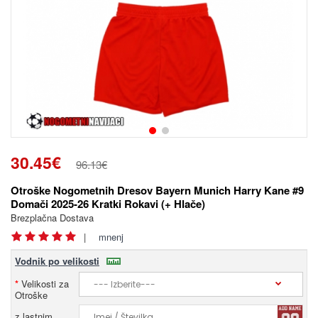
30.45€
96.13€
Otroške Nogometnih Dresov Bayern Munich Harry Kane #9
Domači 2025-26 Kratki Rokavi (+ Hlače)
Brezplačna Dostava
|
mnenj
Vodnik po velikosti
Velikosti za
Otroške
z lastnim