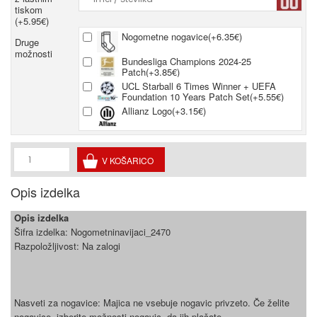
tiskom
(+5.95€)
Nogometne nogavice(+6.35€)
Druge
možnosti
Bundesliga Champions 2024-25
Patch(+3.85€)
UCL Starball 6 Times Winner + UEFA
Foundation 10 Years Patch Set(+5.55€)
Allianz Logo(+3.15€)
Opis izdelka
Opis izdelka
Šifra izdelka:
Nogometninavijaci_2470
Razpoložljivost:
Na zalogi
Nasveti za nogavice: Majica ne vsebuje nogavic privzeto. Če želite
nogavice, izberite možnosti nogavic, da jih plačate.